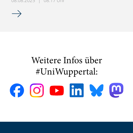
08.08.2025
|
08:17 Uhr
Seminaranmeldung WiSe 25/26
Weitere Infos über
#UniWuppertal: