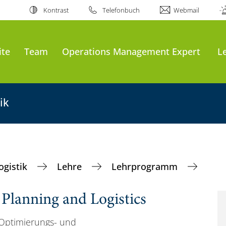
Kontrast
Telefonbuch
Webmail
ite
Team
Operations Management Expert
L
ik
ogistik
Lehre
Lehrprogramm
Planning and Logistics
 Optimierungs- und