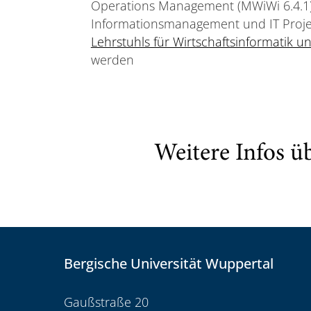
Operations Management (MWiWi 6.4.1
Informationsmanagement und IT Proj
Lehrstuhls für Wirtschaftsinformatik 
werden
Weitere Infos ü
Bergische Universität Wuppertal
Gaußstraße 20