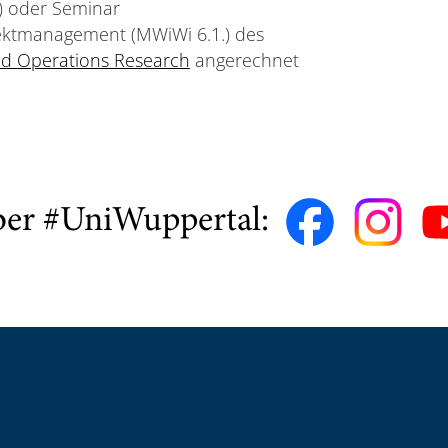
) oder Seminar
ektmanagement (MWiWi 6.1.) des
und Operations Research
angerechnet
ber #UniWuppertal: