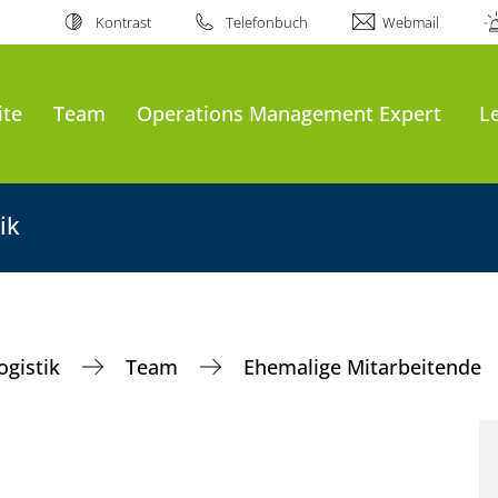
Kontrast
Telefonbuch
Webmail
ite
Team
Operations Management Expert
L
ik
ogistik
Team
Ehemalige Mitarbeitende