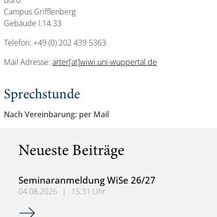
Büro:
Campus Grifflenberg
Gebäude I.14.33
Telefon: +49 (0) 202 439 5363
Mail Adresse:
arter[at]wiwi.uni-wuppertal.de
Sprechstunde
Nach Vereinbarung: per Mail
Neueste Beiträge
Seminaranmeldung WiSe 26/27
04.08.2026
|
15:31 Uhr
Seminaranmeldung WiSe 26/27